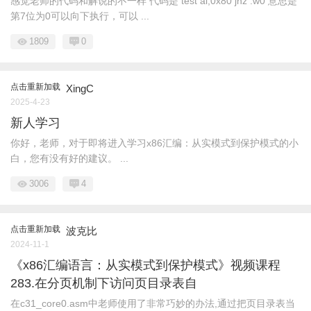
感觉老师的代码和解说的不一样 代码是 test al,0x80 jnz .w0 意思是
第7位为0可以向下执行，可以 ...
1809
0
点击重新加载
XingC
2025-4-23
新人学习
你好，老师，对于即将进入学习x86汇编：从实模式到保护模式的小
白，您有没有好的建议。 ...
3006
4
点击重新加载
波克比
2024-11-1
《x86汇编语言：从实模式到保护模式》视频课程
283.在分页机制下访问页目录表自
在c31_core0.asm中老师使用了非常巧妙的办法,通过把页目录表当